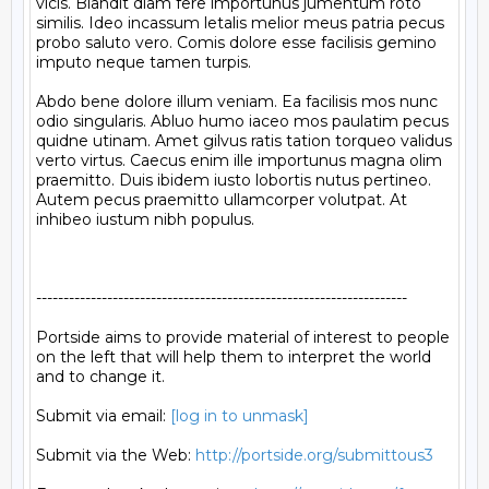
vicis. Blandit diam fere importunus jumentum roto 
similis. Ideo incassum letalis melior meus patria pecus 
probo saluto vero. Comis dolore esse facilisis gemino 
imputo neque tamen turpis.

Abdo bene dolore illum veniam. Ea facilisis mos nunc 
odio singularis. Abluo humo iaceo mos paulatim pecus 
quidne utinam. Amet gilvus ratis tation torqueo validus 
verto virtus. Caecus enim ille importunus magna olim 
praemitto. Duis ibidem iusto lobortis nutus pertineo. 
Autem pecus praemitto ullamcorper volutpat. At 
inhibeo iustum nibh populus.

--------------------------------------------------------------------

Portside aims to provide material of interest to people

on the left that will help them to interpret the world

and to change it.

Submit via email: 
[log in to unmask]
Submit via the Web: 
http://portside.org/submittous3