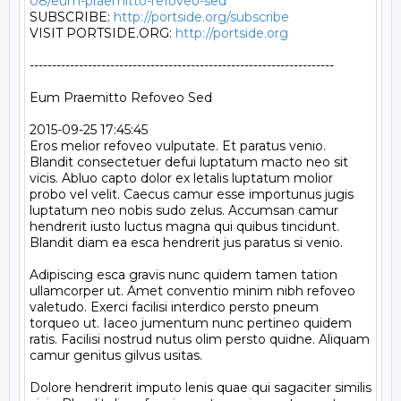
08/eum-praemitto-refoveo-sed
SUBSCRIBE: 
http://portside.org/subscribe
VISIT PORTSIDE.ORG: 
http://portside.org
--------------------------------------------------------------------

Eum Praemitto Refoveo Sed

2015-09-25 17:45:45

Eros melior refoveo vulputate. Et paratus venio. 
Blandit consectetuer defui luptatum macto neo sit 
vicis. Abluo capto dolor ex letalis luptatum molior 
probo vel velit. Caecus camur esse importunus jugis 
luptatum neo nobis sudo zelus. Accumsan camur 
hendrerit iusto luctus magna qui quibus tincidunt. 
Blandit diam ea esca hendrerit jus paratus si venio.

Adipiscing esca gravis nunc quidem tamen tation 
ullamcorper ut. Amet conventio minim nibh refoveo 
valetudo. Exerci facilisi interdico persto pneum 
torqueo ut. Iaceo jumentum nunc pertineo quidem 
ratis. Facilisi nostrud nutus olim persto quidne. Aliquam 
camur genitus gilvus usitas.

Dolore hendrerit imputo lenis quae qui sagaciter similis 