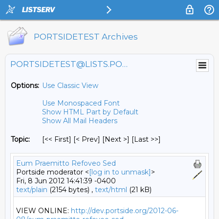
PORTSIDETEST Archives
PORTSIDETEST@LISTS.PORTSIDE.ORG
Options:
Use Classic View
Use Monospaced Font
Show HTML Part by Default
Show All Mail Headers
Topic:
[<< First] [< Prev]
[Next >] [Last >>]
Eum Praemitto Refoveo Sed
Portside moderator <
[log in to unmask]
>
Fri, 8 Jun 2012 14:41:39 -0400
text/plain
(2154 bytes) ,
text/html
(21 kB)
VIEW ONLINE: 
http://dev.portside.org/2012-06-